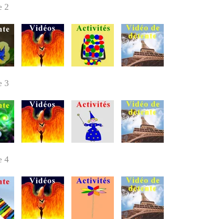
re
2
e 3
re
4