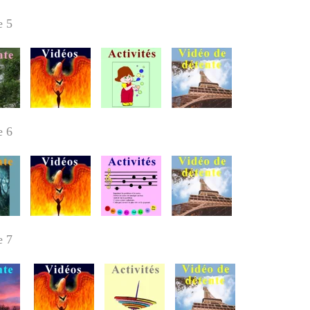
e 5
re
6
re
7