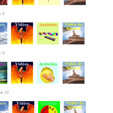
e 8
re
9
re
10