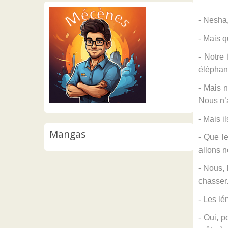
- Nesha, 
- Mais qu
- Notre 
éléphan
- Mais 
Nous n’a
- Mais i
Mangas
- Que l
allons n
- Nous, 
chasser
- Les lé
- Oui, p