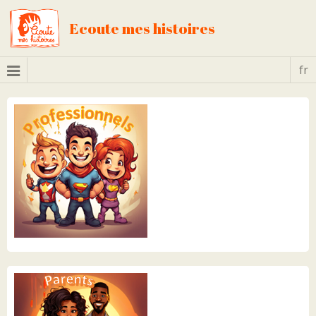
Ecoute mes histoires
fr