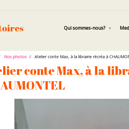
toires
Qui sommes-nous?
Med
Nos photos
Atelier conte Max, à la librairie récréa à CHAUM
lier conte Max, à la lib
AUMONTEL