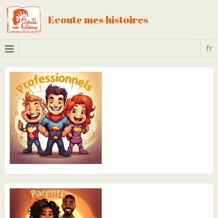
Ecoute mes histoires
fr