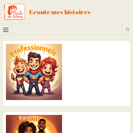
Ecoute mes histoires
fr